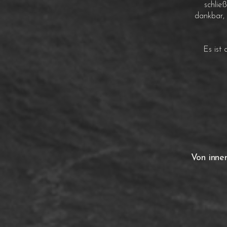
schlie
dankbar, 
Es ist
Von inne