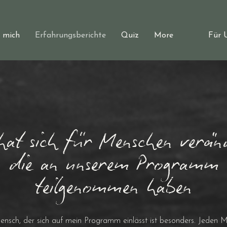
 mich
Erfahrungsberichte
Quiz
More
Für 
hat sich für Menschen verän
die an unserem Programm
teilgenommen haben
ensch, der sich auf mein Programm einlässt ist besonders. Jeden 