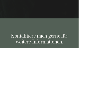
Kontaktiere mich gerne für
weitere Informationen.
management@heinenundheinen.de
Ich habe in den vergangenen Jahren viele
Menschen an der Schnittstelle zwischen
Persönlichkeit und Karriere/beruflichem Wirken
begleitet und ihnen (und ihren Unternehmungen)
erfolgreich dabei geholfen, passende Strategien zu
entwickeln und umzusetzen.
mehr erfahren