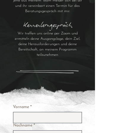
Jette aus meinem Team meldet sich bei dir
und ihr vereinbart einen Termin für das
Beratungsgespräch mit mir.
Kennenlerngespräch
Wir treffen uns online per Zoom und
ermitteln deine Ausgangslage, dein Ziel,
deine Herausforderungen und deine
Bereitschaft, an meinem Programm
teilzunehmen
Vorname
*
Nachname
*