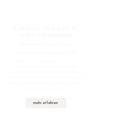
Kontaktiere mich gerne für
weitere Informationen.
management@heinenundheinen.de
Ich habe in den vergangenen Jahren viele
Menschen an der Schnittstelle zwischen
Persönlichkeit und Karriere/beruflichem Wirken
begleitet und ihnen (und ihren Unternehmungen)
erfolgreich dabei geholfen, passende Strategien zu
entwickeln und umzusetzen.
mehr erfahren